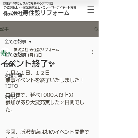
お住まいのことなんでも頼めるプロ集団
₋外壁診断士・一級塗装技能士・カラーコーディネート完備₋
寿住設リフォーム
株式会社
記事
全ての記事
株式会社 寿住設リフォーム
全ての記事
2025年1月13日
イベント終了✨
支店
１月１１日、１２日
支援活動
無事イベントを終了いたしました！
TOTO
二日間で、延べ1000人以上の
水回り
参加があり大変充実した２日間でし
た。
今回、所沢支店は初のイベント開催で