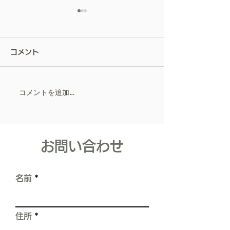
屋根は、塗らない。ー私
が屋根カバー工法を勧め
コメント
る理由ー
お客様から見えない部分の屋
根だからこそ ― 職
人としての裏話 ― こんにち
コメントを追加…
リフォーム会社
は。寿住設リフォーム 代表
取締役佐藤寿樹です。 初め
ポリカーボネー
て、blogを書かせて頂きま
ま対策！
す。 長くなりますが、私の
​お問い合わせ
職人としての経験をお話しし
ます。 【これは、スレート
屋根の塗装工事をしていた時
名前
の、実体験です。】 屋根
は、雨漏りや建物を水から守
る、 住まいの中でとても重
住所
要な箇所です。 しかし現実