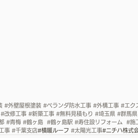
装
#外壁屋根塗装
#ベランダ防水工事
#外構工事
#エク
#改修工事
#新築工事
#無料見積もり
#埼玉県
#群馬県
都
#青梅
#鶴ヶ島
#鶴ヶ島駅
#寿住設リフォーム
#施
工事
#千葉支店
#横暖ルーフ 
#太陽光工事
#ニチハ株式