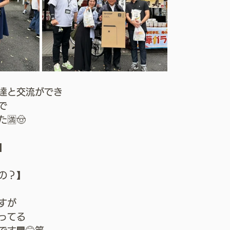
達と交流ができ
で
🈵🤠
】
の？】
すが
ってる