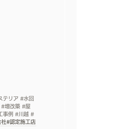
ステリア
#水回
#増改築
#屋
工事例
#川越
#
会社#認定施工店