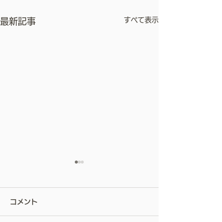
すべて表示
最新記事
屋根は、塗らない。ー私
が屋根カバー工法を勧め
コメント
る理由ー
お客様から見えない部分の屋