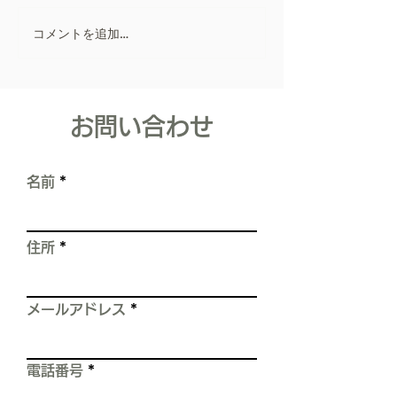
根だからこそ ― 職
人としての裏話 ― こんにち
コメントを追加…
リフォーム会社
は。寿住設リフォーム 代表
取締役佐藤寿樹です。 初め
ポリカーボネー
て、blogを書かせて頂きま
ま対策！
す。 長くなりますが、私の
​お問い合わせ
職人としての経験をお話しし
ます。 【これは、スレート
屋根の塗装工事をしていた時
名前
の、実体験です。】 屋根
は、雨漏りや建物を水から守
る、 住まいの中でとても重
住所
要な箇所です。 しかし現実
は、 屋根の上を歩くだけで
――
メールアドレス
電話番号