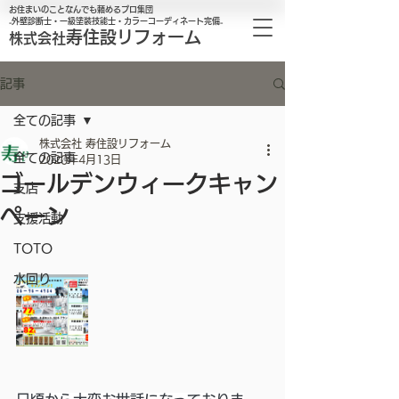
お住まいのことなんでも頼めるプロ集団
₋外壁診断士・一級塗装技能士・カラーコーディネート完備₋
寿住設リフォーム
株式会社
記事
全ての記事
株式会社 寿住設リフォーム
全ての記事
2020年4月13日
ゴールデンウィークキャン
支店
ペーン
支援活動
TOTO
水回り