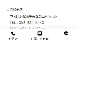
♢浜松支店
静岡県浜松市中央区葵西4-6-36
TEL：
053-424-5540
FAX：054-424-5539
(​営業時間）9：00～20:00
お電話
お問い合わせ
LINE
♢名古屋支店
愛知県名古屋市中村区名駅4-16-24
名駅前東海ビル207B号室
TEL：
052-526-3933
FAX：052-526-3934
(​営業時間）9：00～20:00
♢大阪支店
​大阪府大阪市淀川区西中島3-12-15
新大阪龍馬ビル701号室