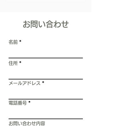
取締役佐藤寿樹です。 初め
ポリカーボネー
て、blogを書かせて頂きま
ま対策！
す。 長くなりますが、私の
​お問い合わせ
職人としての経験をお話しし
ます。 【これは、スレート
屋根の塗装工事をしていた時
名前
の、実体験です。】 屋根
は、雨漏りや建物を水から守
る、 住まいの中でとても重
住所
要な箇所です。 しかし現実
は、 屋根の上を歩くだけで
――
メールアドレス
電話番号
お問い合わせ内容