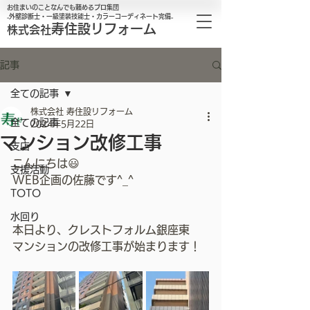
お住まいのことなんでも頼めるプロ集団
₋外壁診断士・一級塗装技能士・カラーコーディネート完備₋
寿住設リフォーム
株式会社
記事
全ての記事
株式会社 寿住設リフォーム
全ての記事
2024年5月22日
マンション改修工事
支店
こんにちは😃
支援活動
WEB企画の佐藤です^_^
TOTO
水回り
本日より、クレストフォルム銀座東
マンションの改修工事が始まります！