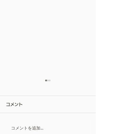
屋根は、塗らない。ー私
が屋根カバー工法を勧め
コメント
る理由ー
お客様から見えない部分の屋
根だからこそ ― 職
人としての裏話 ― こんにち
コメントを追加…
リフォーム会社
は。寿住設リフォーム 代表