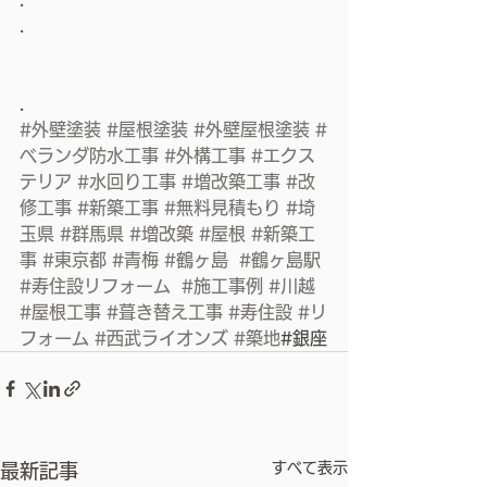
.
.
#外壁塗装
#屋根塗装
#外壁屋根塗装
#
ベランダ防水工事
#外構工事
#エクス
テリア
#水回り工事
#増改築工事
#改
修工事
#新築工事
#無料見積もり
#埼
玉県
#群馬県
#増改築
#屋根
#新築工
事
#東京都
#青梅
#鶴ヶ島
#鶴ヶ島駅
#寿住設リフォーム
#施工事例
#川越
#屋根工事
#葺き替え工事
#寿住設
#リ
フォーム
#西武ライオンズ
#築地
#銀座
すべて表示
最新記事