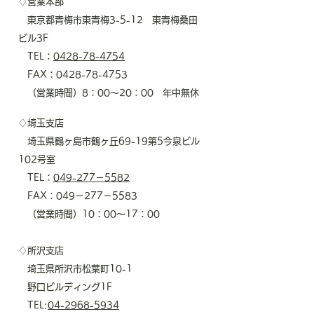
♢営業本部
東京都青梅市東青梅3-5-12 東青梅桑田
ビル3F
TEL：
0428-78-4754
FAX：0428-78-4753
（営業時間）8：00～20：00 年中無休
♢埼玉支店
埼玉県鶴ヶ島市鶴ヶ丘69-19第5今泉ビル
102号室
TEL：
049-277－5582
​ FAX：049－277－5583
（営業時間）10：00～17：00
♢所沢支店
埼玉県所沢市松葉町10-1
野口ビルディング1F
TEL:
04-2968-5934