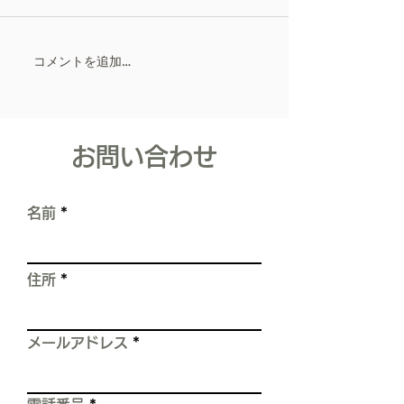
る理由ー
お客様から見えない部分の屋
根だからこそ ― 職
人としての裏話 ― こんにち
コメントを追加…
リフォーム会社
は。寿住設リフォーム 代表
取締役佐藤寿樹です。 初め
ポリカーボネー
て、blogを書かせて頂きま
ま対策！
す。 長くなりますが、私の
​お問い合わせ
職人としての経験をお話しし
ます。 【これは、スレート
屋根の塗装工事をしていた時
名前
の、実体験です。】 屋根
は、雨漏りや建物を水から守
る、 住まいの中でとても重
住所
要な箇所です。 しかし現実
は、 屋根の上を歩くだけで
――
メールアドレス