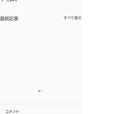
すべて表示
最新記事
屋根は、塗らない。ー私
が屋根カバー工法を勧め
コメント