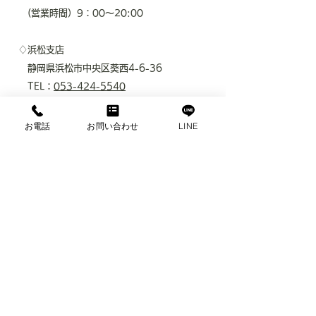
(​営業時間）9：00～20:00
♢浜松支店
静岡県浜松市中央区葵西4-6-36
TEL：
053-424-5540
FAX：054-424-5539
(​営業時間）9：00～20:00
お電話
お問い合わせ
LINE
♢名古屋支店
愛知県名古屋市中村区名駅4-16-24
名駅前東海ビル207B号室
TEL：
052-526-3933
FAX：052-526-3934
(​営業時間）9：00～20:00
♢大阪支店
​大阪府大阪市淀川区西中島3-12-15