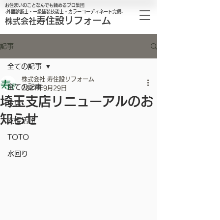
お住まいのことなんでも頼めるプロ集団
₋外壁診断士・一級塗装技能士・カラーコーディネート完備₋
寿住設リフォーム
株式会社
記事
全ての記事
株式会社 寿住設リフォーム
全ての記事
2021年9月29日
埼玉支店リニューアルのお
支店
知らせ
支援活動
TOTO
水回り