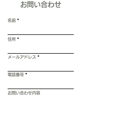
す。 長くなりますが、私の
​お問い合わせ
職人としての経験をお話しし
ます。 【これは、スレート
屋根の塗装工事をしていた時
名前
の、実体験です。】 屋根
は、雨漏りや建物を水から守
る、 住まいの中でとても重
住所
要な箇所です。 しかし現実
は、 屋根の上を歩くだけで
――
メールアドレス
電話番号
お問い合わせ内容