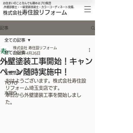
お住まいのことなんでも頼めるプロ集団
₋外壁診断士・一級塗装技能士・カラーコーディネート完備₋
寿住設リフォーム
株式会社
記事
全ての記事
株式会社 寿住設リフォーム
全ての記事
2020年4月26日
外壁塗装工事開始！キャン
支店
ペーン随時実施中！
支援活動
おはようございます。株式会社寿住設
TOTO
リフォーム埼玉支店です。
水回り
本日から外壁塗装工事を開始しまし
た。