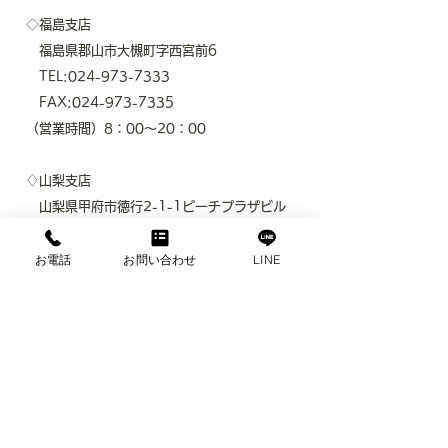
◇福島支店
福島県郡山市大槻町字西宮前6
TEL:024-973-7333
FAX:024-973-7335
（営業時間）8：00～20：00
♢山梨支店
山梨県甲府市徳行2-1-1ピーチプラザビル
3-B号室
お電話
お問い合わせ
LINE
TEL：
055-298-6547
FAX：055-298-6549
(​営業時間）9：00～20:00
♢浜松支店
静岡県浜松市中央区葵西4-6-36
TEL：
053-424-5540
FAX：054-424-5539