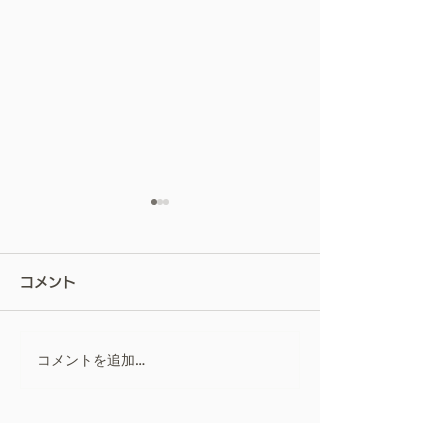
屋根は、塗らない。ー私
が屋根カバー工法を勧め
コメント
る理由ー
お客様から見えない部分の屋
根だからこそ ― 職
人としての裏話 ― こんにち
コメントを追加…
リフォーム会社
は。寿住設リフォーム 代表
取締役佐藤寿樹です。 初め
ポリカーボネー
て、blogを書かせて頂きま
ま対策！