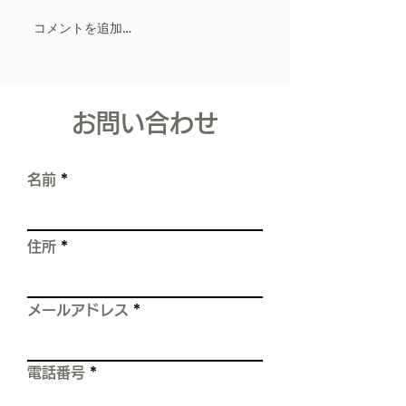
人としての裏話 ― こんにち
コメントを追加…
リフォーム会社
は。寿住設リフォーム 代表
取締役佐藤寿樹です。 初め
ポリカーボネー
て、blogを書かせて頂きま
ま対策！
す。 長くなりますが、私の
​お問い合わせ
職人としての経験をお話しし
ます。 【これは、スレート
屋根の塗装工事をしていた時
名前
の、実体験です。】 屋根
は、雨漏りや建物を水から守
る、 住まいの中でとても重
住所
要な箇所です。 しかし現実
は、 屋根の上を歩くだけで
――
メールアドレス
電話番号