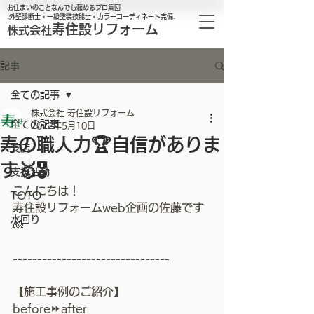
お住まいのことなんでも頼めるプロ集団
₋外壁診断士・一級塗装技能士・カラーコーディネート完備₋
寿住設リフォーム
株式会社
記事
全ての記事
株式会社 寿住設リフォーム
全ての記事
2022年5月10日
寿の職人力🏆自信がありま
支店
す🥇🎖
支援活動
こんにちは！
TOTO
寿住設リフォームweb企画の佐藤です
水回り
🎎
--------------------------------
【施工事例のご紹介】
before⏩after