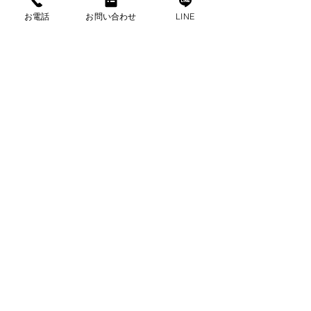
お電話
お問い合わせ
LINE
♢浜松支店
静岡県浜松市中央区葵西4-6-36
TEL：
053-424-5540
FAX：054-424-5539
(​営業時間）9：00～20:00
♢名古屋支店
愛知県名古屋市中村区名駅4-16-24
名駅前東海ビル207B号室
TEL：
052-526-3933
FAX：052-526-3934
(​営業時間）9：00～20:00
♢大阪支店
​大阪府大阪市淀川区西中島3-12-15
新大阪龍馬ビル701号室