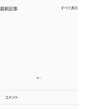
すべて表示
最新記事
屋根は、塗らない。ー私
が屋根カバー工法を勧め
コメント
る理由ー
お客様から見えない部分の屋
根だからこそ ― 職