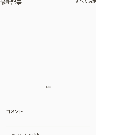
すべて表示
最新記事
屋根は、塗らない。ー私
が屋根カバー工法を勧め
コメント
る理由ー
お客様から見えない部分の屋
根だからこそ ― 職
人としての裏話 ― こんにち