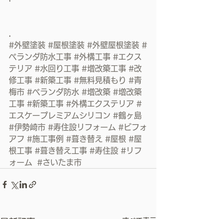
.
#外壁塗装
#屋根塗装
#外壁屋根塗装
#
ベランダ防水工事
#外構工事
#エクス
テリア
#水回り工事
#増改築工事
#改
修工事
#新築工事
#無料見積もり
#青
梅市
#ベランダ防水
#増改築
#増改築
工事
#新築工事
#外構エクステリア
#
エスケープレミアムシリコン
#鶴ヶ島
#伊勢崎市
#寿住設リフォーム
#ビフォ
アフ
#施工事例
#葺き替え
#屋根
#屋
根工事
#葺き替え工事
#寿住設
#リフ
ォーム
#さいたま市