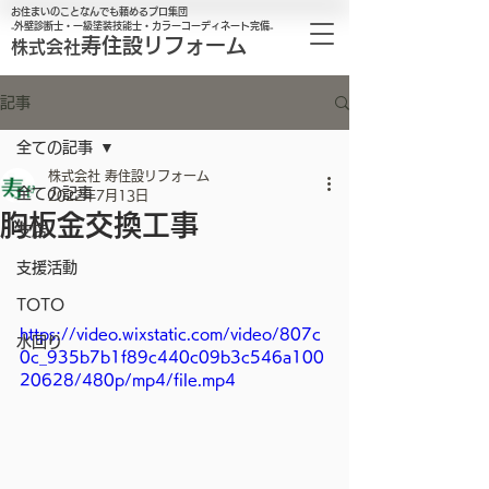
お住まいのことなんでも頼めるプロ集団
₋外壁診断士・一級塗装技能士・カラーコーディネート完備₋
寿住設リフォーム
株式会社
記事
全ての記事
株式会社 寿住設リフォーム
全ての記事
2022年7月13日
胸板金交換工事
支店
支援活動
TOTO
https://video.wixstatic.com/video/807c
水回り
0c_935b7b1f89c440c09b3c546a100
20628/480p/mp4/file.mp4