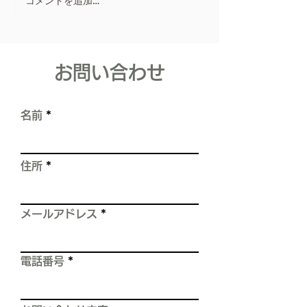
コメントを追加…
リフォーム会社
は。寿住設リフォーム 代表
取締役佐藤寿樹です。 初め
ポリカーボネー
て、blogを書かせて頂きま
ま対策！
す。 長くなりますが、私の
​お問い合わせ
職人としての経験をお話しし
ます。 【これは、スレート
屋根の塗装工事をしていた時
名前
の、実体験です。】 屋根
は、雨漏りや建物を水から守
る、 住まいの中でとても重
住所
要な箇所です。 しかし現実
は、 屋根の上を歩くだけで
――
メールアドレス
電話番号